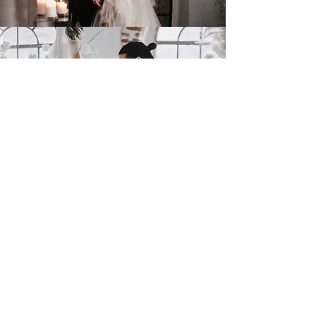
Das sagen Kunden:
„Du hast das so, so
schön gemacht, Simone.
Ich bin echt begeistert
von dir . Deine Art und
Weise, dein