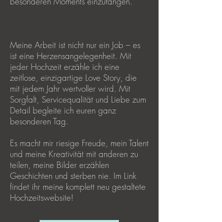
besonderen Moments einzufangen.
Meine Arbeit ist nicht nur ein Job – es
ist eine Herzensangelegenheit. Mit
jeder Hochzeit erzähle ich eine
zeitlose, einzigartige Love Story, die
mit jedem Jahr wertvoller wird. Mit
Sorgfalt, Servicequalität und Liebe zum
Detail begleite ich euren ganz
besonderen Tag.
Es macht mir riesige Freude, mein Talent
und meine Kreativität mit anderen zu
teilen, meine Bilder erzählen
Geschichten und sterben nie. Im Link
findet ihr meine komplett neu gestaltete
Hochzeitswebsite!