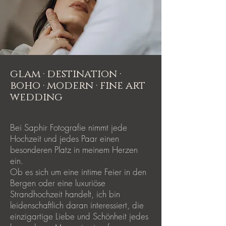
glam · destination ·
boho · modern · fine art
wedding
Bei Saphir Fotografie nimmt jede
Hochzeit und jedes Paar einen
besonderen Platz in meinem Herzen
ein.
Ob es sich um eine intime Feier in den
Bergen oder eine luxuriöse
Strandhochzeit handelt, ich bin
leidenschaftlich daran interessiert, die
einzigartige Liebe und Schönheit jedes